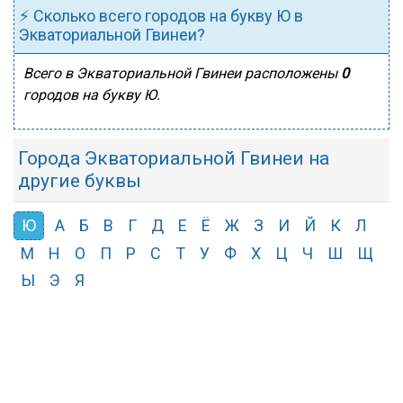
⚡ Сколько всего городов на букву Ю в
Экваториальной Гвинеи?
Всего в Экваториальной Гвинеи расположены
0
городов на букву Ю.
Города Экваториальной Гвинеи на
другие буквы
Ю
А
Б
В
Г
Д
Е
Ё
Ж
З
И
Й
К
Л
М
Н
О
П
Р
С
Т
У
Ф
Х
Ц
Ч
Ш
Щ
Ы
Э
Я