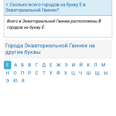
⚡ Сколько всего городов на букву Ё в
Экваториальной Гвинеи?
Всего в Экваториальной Гвинеи расположены
0
городов на букву Ё.
Города Экваториальной Гвинеи на
другие буквы
Ё
А
Б
В
Г
Д
Е
Ж
З
И
Й
К
Л
М
Н
О
П
Р
С
Т
У
Ф
Х
Ц
Ч
Ш
Щ
Ы
Э
Ю
Я