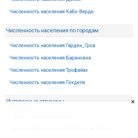
Численность населения Кабо-Верде
Численность населения по городам
Численность населения Гарден_Гров
Численность населения Барановка
Численность населения Трофайах
Численность населения Гёкдепе
×
Интересные страницы
Города в Норвегии на букву Е
Города в Маршалловых Островах на букву Й