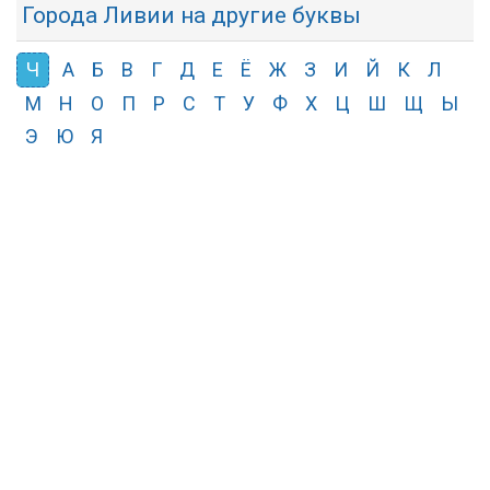
Города Ливии на другие буквы
Ч
А
Б
В
Г
Д
Е
Ё
Ж
З
И
Й
К
Л
М
Н
О
П
Р
С
Т
У
Ф
Х
Ц
Ш
Щ
Ы
Э
Ю
Я