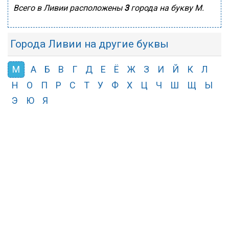
Всего в Ливии расположены
3
города на букву М.
Города Ливии на другие буквы
М
А
Б
В
Г
Д
Е
Ё
Ж
З
И
Й
К
Л
Н
О
П
Р
С
Т
У
Ф
Х
Ц
Ч
Ш
Щ
Ы
Э
Ю
Я