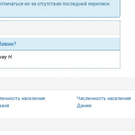
личаться из-за отсутствия последней переписи
 Ливии?
кву Н.
ленность населения
Численность населения
ваня
Дании