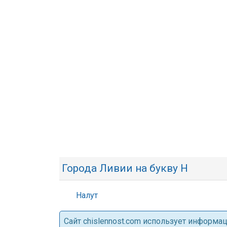
Города Ливии на букву Н
Налут
Cайт chislennost.com использует информ