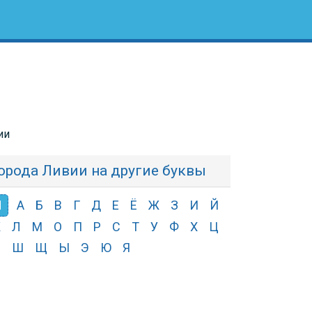
ии
орода Ливии на другие буквы
Н
А
Б
В
Г
Д
Е
Ё
Ж
З
И
Й
К
Л
М
О
П
Р
С
Т
У
Ф
Х
Ц
Ч
Ш
Щ
Ы
Э
Ю
Я