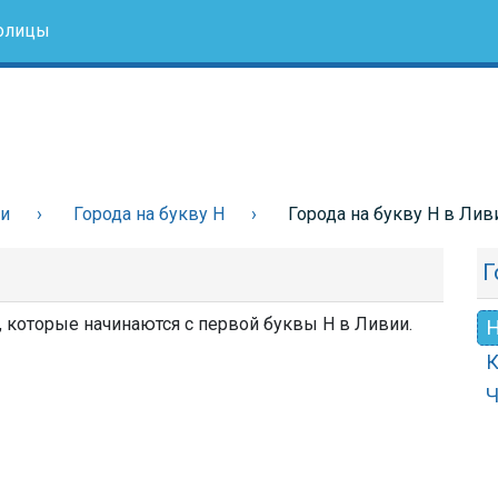
олицы
ии
Города на букву Н
Города на букву Н в Лив
Г
, которые начинаются с первой буквы Н в Ливии.