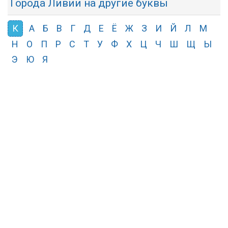
Города Ливии на другие буквы
К
А
Б
В
Г
Д
Е
Ё
Ж
З
И
Й
Л
М
Н
О
П
Р
С
Т
У
Ф
Х
Ц
Ч
Ш
Щ
Ы
Э
Ю
Я