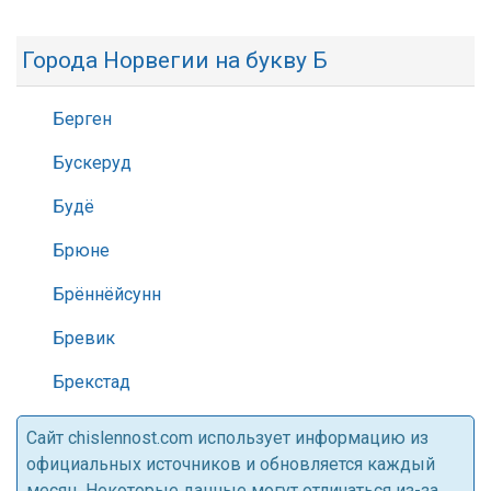
Города Норвегии на букву Б
Берген
Бускеруд
Будё
Брюне
Брённёйсунн
Бревик
Брекстад
Cайт chislennost.com использует информацию из
официальных источников и обновляется каждый
месяц. Некоторые данные могут отличаться из-за