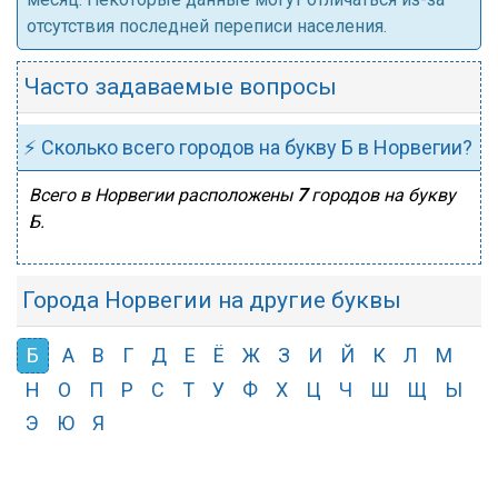
отсутствия последней переписи населения.
Часто задаваемые вопросы
⚡ Сколько всего городов на букву Б в Норвегии?
Всего в Норвегии расположены
7
городов на букву
Б.
Города Норвегии на другие буквы
Б
А
В
Г
Д
Е
Ё
Ж
З
И
Й
К
Л
М
Н
О
П
Р
С
Т
У
Ф
Х
Ц
Ч
Ш
Щ
Ы
Э
Ю
Я