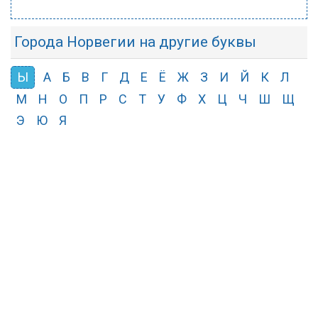
Города Норвегии на другие буквы
Ы
А
Б
В
Г
Д
Е
Ё
Ж
З
И
Й
К
Л
М
Н
О
П
Р
С
Т
У
Ф
Х
Ц
Ч
Ш
Щ
Э
Ю
Я