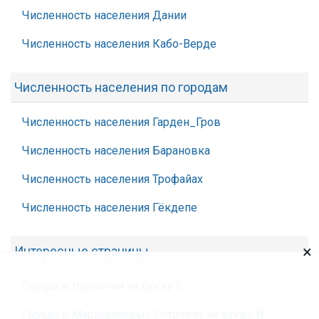
Численность населения Дании
Численность населения Кабо-Верде
Численность населения по городам
Численность населения Гарден_Гров
Численность населения Барановка
Численность населения Трофайах
Численность населения Гёкдепе
×
Интересные страницы
Города в Норвегии на букву Е
Города в Маршалловых Островах на букву Й