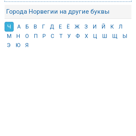
Города Норвегии на другие буквы
Ч
А
Б
В
Г
Д
Е
Ё
Ж
З
И
Й
К
Л
М
Н
О
П
Р
С
Т
У
Ф
Х
Ц
Ш
Щ
Ы
Э
Ю
Я