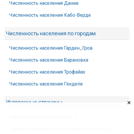
Численность населения Дании
Численность населения Кабо-Верде
Численность населения по городам
Численность населения Гарден_Гров
Численность населения Барановка
Численность населения Трофайах
Численность населения Гёкдепе
×
Интересные страницы
Города в Норвегии на букву Е
Города в Маршалловых Островах на букву Й