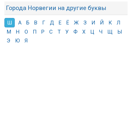
Города Норвегии на другие буквы
Ш
А
Б
В
Г
Д
Е
Ё
Ж
З
И
Й
К
Л
М
Н
О
П
Р
С
Т
У
Ф
Х
Ц
Ч
Щ
Ы
Э
Ю
Я