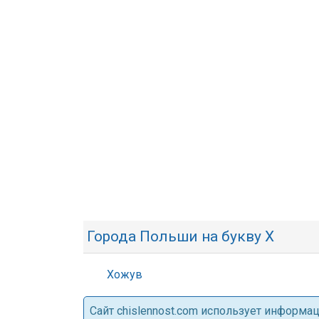
Города Польши на букву Х
Хожув
Cайт chislennost.com использует информ