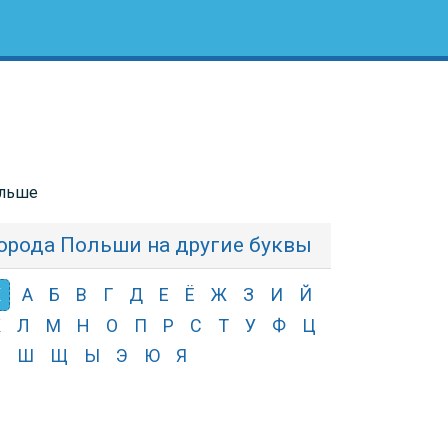
ольше
орода Польши на другие буквы
Х
А
Б
В
Г
Д
Е
Ё
Ж
З
И
Й
К
Л
М
Н
О
П
Р
С
Т
У
Ф
Ц
Ч
Ш
Щ
Ы
Э
Ю
Я