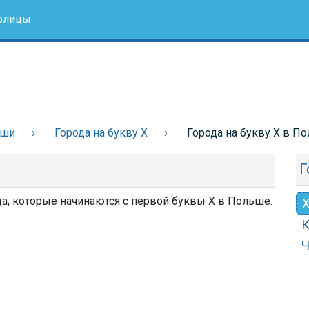
олицы
ьши
Города на букву Х
Города на букву Х в П
Г
да, которые начинаются с первой буквы Х в Польше.