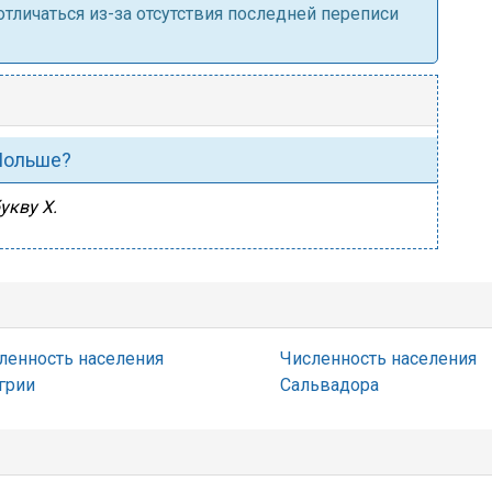
личаться из-за отсутствия последней переписи
 Польше?
укву Х.
ленность населения
Численность населения
грии
Сальвадора