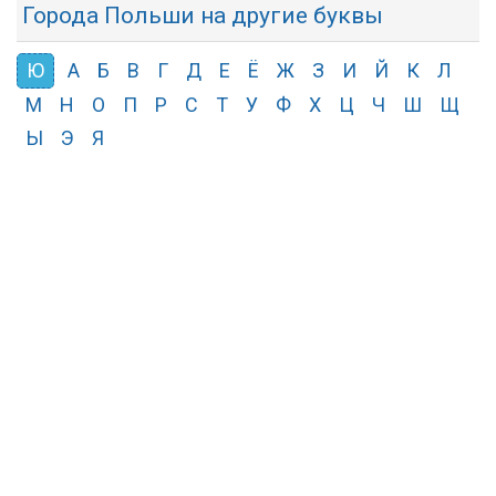
Города Польши на другие буквы
Ю
А
Б
В
Г
Д
Е
Ё
Ж
З
И
Й
К
Л
М
Н
О
П
Р
С
Т
У
Ф
Х
Ц
Ч
Ш
Щ
Ы
Э
Я