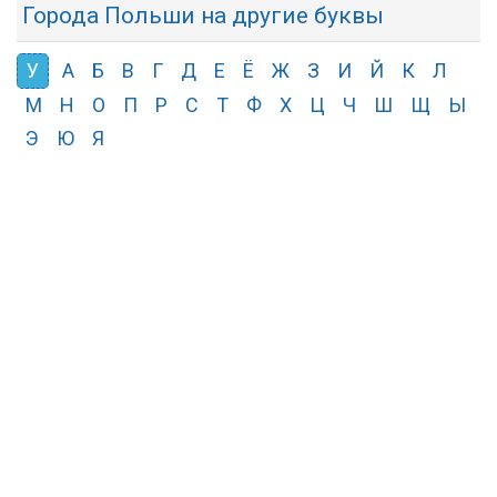
Города Польши на другие буквы
У
А
Б
В
Г
Д
Е
Ё
Ж
З
И
Й
К
Л
М
Н
О
П
Р
С
Т
Ф
Х
Ц
Ч
Ш
Щ
Ы
Э
Ю
Я