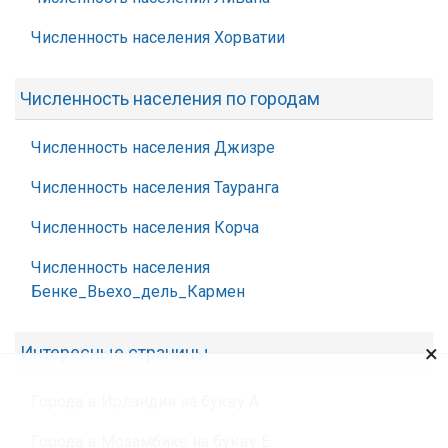
Численность населения Хорватии
Численность населения по городам
Численность населения Джизре
Численность населения Тауранга
Численность населения Корча
Численность населения
Бенке_Вьехо_дель_Кармен
×
Интересные страницы
Города в Ирландии на букву А
Города в Мозамбике на букву Ё