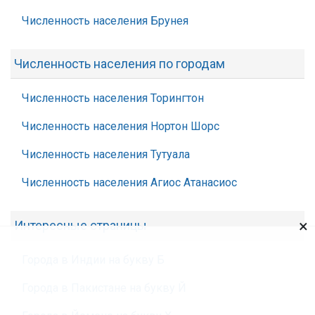
Численность населения Брунея
Численность населения по городам
Численность населения Торингтон
Численность населения Нортон Шорс
Численность населения Тутуала
Численность населения Агиос Атанасиос
×
Интересные страницы
Города в Индии на букву Б
Города в Пакистане на букву Й