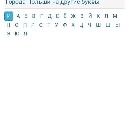
Города Польши на другие буквы
И
А
Б
В
Г
Д
Е
Ё
Ж
З
Й
К
Л
М
Н
О
П
Р
С
Т
У
Ф
Х
Ц
Ч
Ш
Щ
Ы
Э
Ю
Я