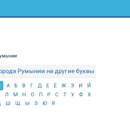
Румынии
орода Румынии на другие буквы
Ч
А
Б
В
Г
Д
Е
Ё
Ж
З
И
Й
К
Л
М
Н
О
П
Р
С
Т
У
Ф
Х
Ц
Ш
Щ
Ы
Э
Ю
Я