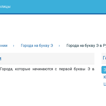
олицы
ынии
Города на букву Э
Города на букву Э в 
и
Г
Города, которые начинаются с первой буквы Э в