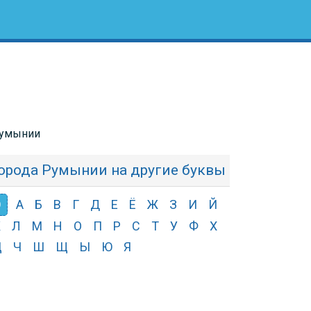
Румынии
орода Румынии на другие буквы
Э
А
Б
В
Г
Д
Е
Ё
Ж
З
И
Й
К
Л
М
Н
О
П
Р
С
Т
У
Ф
Х
Ц
Ч
Ш
Щ
Ы
Ю
Я