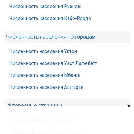
Численность населения Руанды
Численность населения Кабо-Верде
Численность населения по городам
Численность населения Уитон
Численность населения Уэст Лафейетт
Численность населения Мбанга
Численность населения Аштарак
×
Интересные страницы
Города в Тайване на букву В
Города в Шри_Ланки на букву Г