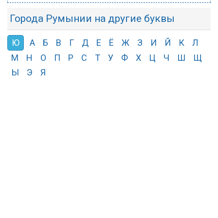
Города Румынии на другие буквы
Ю
А
Б
В
Г
Д
Е
Ё
Ж
З
И
Й
К
Л
М
Н
О
П
Р
С
Т
У
Ф
Х
Ц
Ч
Ш
Щ
Ы
Э
Я