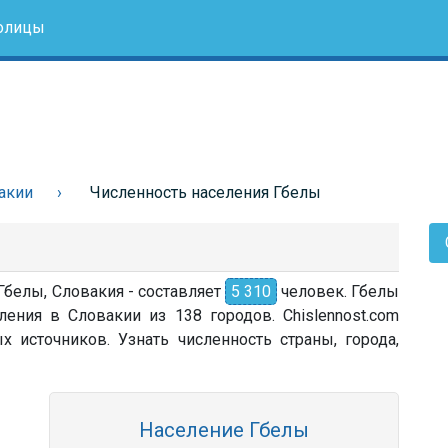
олицы
акии
Численность населения Гбелы
Гбелы, Словакия - составляет
5 310
человек. Гбелы
ления в Словакии из 138 городов. Chislennost.com
источников. Узнать численность страны, города,
Население Гбелы