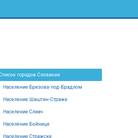
Список городов Словакии
Население Брезова-под-Брадлом
Население Шаштин-Страже
Население Слиач
Население Бойнице
Население Стражске