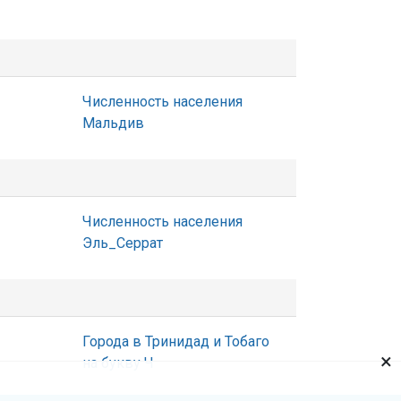
Численность населения
Мальдив
Численность населения
Эль_Серрат
Города в Тринидад и Тобаго
×
на букву Ч