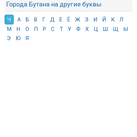
Города Бутана на другие буквы
Ч
А
Б
В
Г
Д
Е
Ё
Ж
З
И
Й
К
Л
М
Н
О
П
Р
С
Т
У
Ф
Х
Ц
Ш
Щ
Ы
Э
Ю
Я