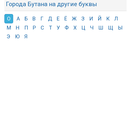
Города Бутана на другие буквы
О
А
Б
В
Г
Д
Е
Ё
Ж
З
И
Й
К
Л
М
Н
П
Р
С
Т
У
Ф
Х
Ц
Ч
Ш
Щ
Ы
Э
Ю
Я