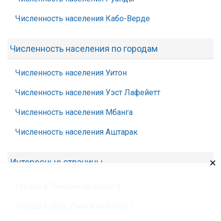
Численность населения Кабо-Верде
Численность населения по городам
Численность населения Уитон
Численность населения Уэст Лафейетт
Численность населения Мбанга
Численность населения Аштарак
×
Интересные страницы
Города в Тайване на букву В
Города в Шри_Ланки на букву Г