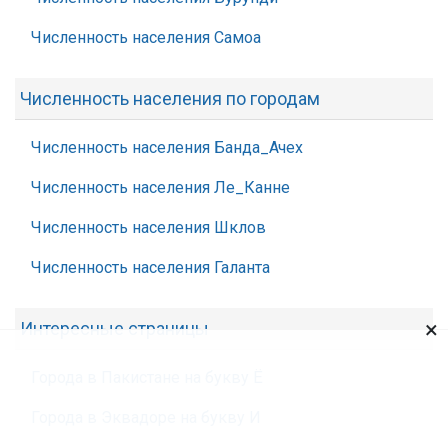
Численность населения Самоа
Численность населения по городам
Численность населения Банда_Ачех
Численность населения Ле_Канне
Численность населения Шклов
Численность населения Галанта
×
Интересные страницы
Города в Пакистане на букву Ё
Города в Эквадоре на букву И