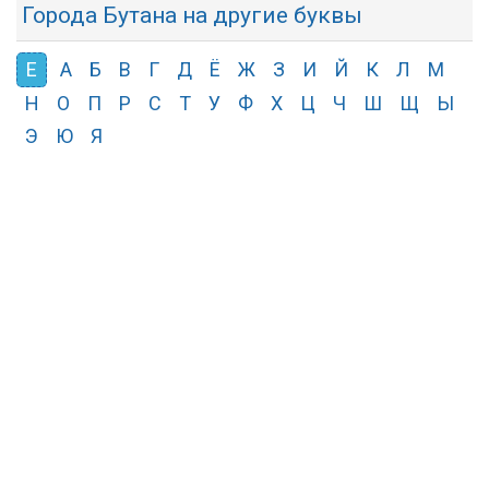
Города Бутана на другие буквы
Е
А
Б
В
Г
Д
Ё
Ж
З
И
Й
К
Л
М
Н
О
П
Р
С
Т
У
Ф
Х
Ц
Ч
Ш
Щ
Ы
Э
Ю
Я