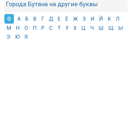
Города Бутана на другие буквы
Ф
А
Б
В
Г
Д
Е
Ё
Ж
З
И
Й
К
Л
М
Н
О
П
Р
С
Т
У
Х
Ц
Ч
Ш
Щ
Ы
Э
Ю
Я