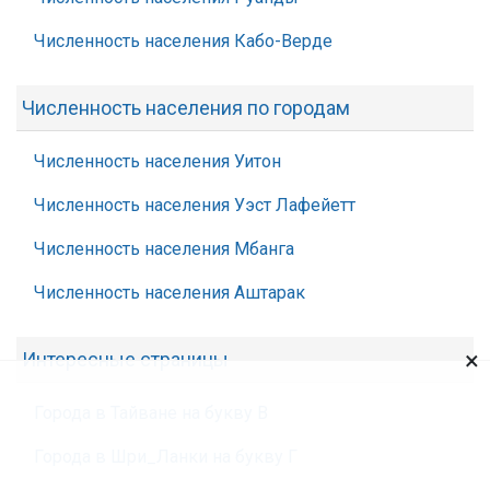
Численность населения Кабо-Верде
Численность населения по городам
Численность населения Уитон
Численность населения Уэст Лафейетт
Численность населения Мбанга
Численность населения Аштарак
×
Интересные страницы
Города в Тайване на букву В
Города в Шри_Ланки на букву Г