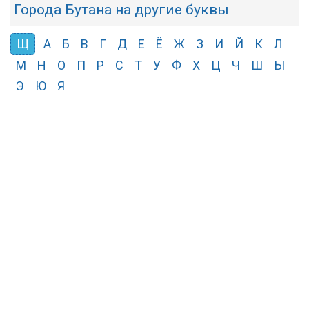
Города Бутана на другие буквы
Щ
А
Б
В
Г
Д
Е
Ё
Ж
З
И
Й
К
Л
М
Н
О
П
Р
С
Т
У
Ф
Х
Ц
Ч
Ш
Ы
Э
Ю
Я