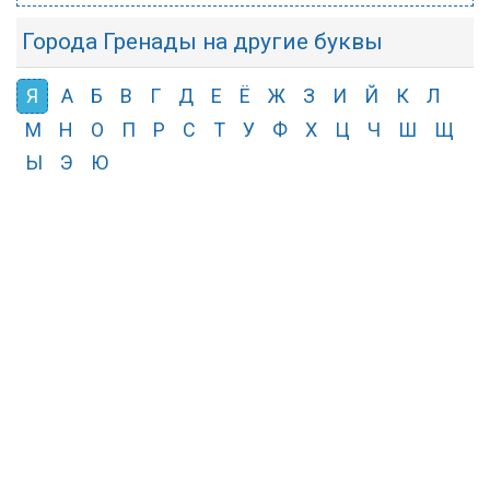
Города Гренады на другие буквы
Я
А
Б
В
Г
Д
Е
Ё
Ж
З
И
Й
К
Л
М
Н
О
П
Р
С
Т
У
Ф
Х
Ц
Ч
Ш
Щ
Ы
Э
Ю