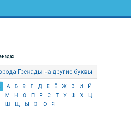
ренадах
орода Гренады на другие буквы
К
А
Б
В
Г
Д
Е
Ё
Ж
З
И
Й
Л
М
Н
О
П
Р
С
Т
У
Ф
Х
Ц
Ч
Ш
Щ
Ы
Э
Ю
Я