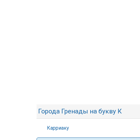
Города Гренады на букву К
Карриаку