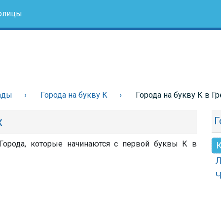
олицы
ады
Города на букву К
Города на букву К в Г
х
Г
 Города, которые начинаются с первой буквы К в