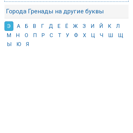
Города Гренады на другие буквы
Э
А
Б
В
Г
Д
Е
Ё
Ж
З
И
Й
К
Л
М
Н
О
П
Р
С
Т
У
Ф
Х
Ц
Ч
Ш
Щ
Ы
Ю
Я