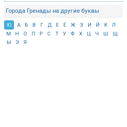
Города Гренады на другие буквы
Ю
А
Б
В
Г
Д
Е
Ё
Ж
З
И
Й
К
Л
М
Н
О
П
Р
С
Т
У
Ф
Х
Ц
Ч
Ш
Щ
Ы
Э
Я