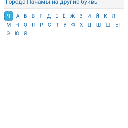
Города Панамы на другие буквы
Ч
А
Б
В
Г
Д
Е
Ё
Ж
З
И
Й
К
Л
М
Н
О
П
Р
С
Т
У
Ф
Х
Ц
Ш
Щ
Ы
Э
Ю
Я