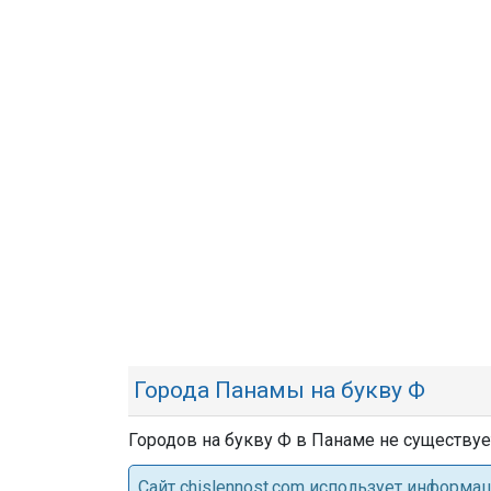
Города Панамы на букву Ф
Городов на букву Ф в Панаме не существуе
Cайт chislennost.com использует информ