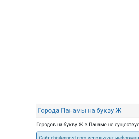
Города Панамы на букву Ж
Городов на букву Ж в Панаме не существуе
Cайт chislennost.com использует информ