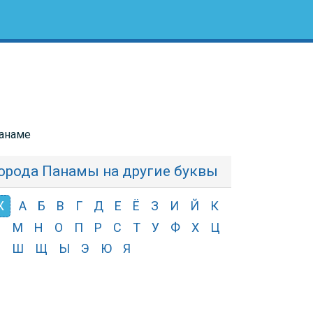
Панаме
орода Панамы на другие буквы
Ж
А
Б
В
Г
Д
Е
Ё
З
И
Й
К
Л
М
Н
О
П
Р
С
Т
У
Ф
Х
Ц
Ч
Ш
Щ
Ы
Э
Ю
Я