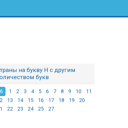
траны на букву Н с другим
оличеством букв
6
1
2
3
4
5
6
7
8
9
10
11
2
13
14
15
16
17
18
19
20
1
22
23
24
25
27