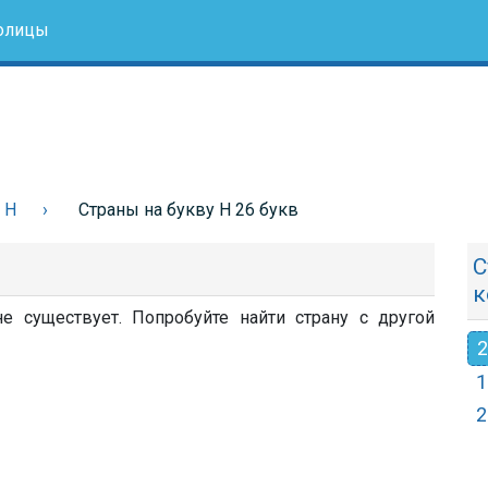
олицы
 Н
Страны на букву Н 26 букв
С
к
е существует. Попробуйте найти страну с другой
2
1
2