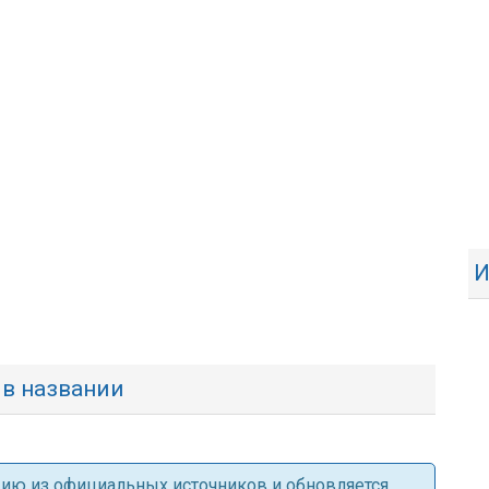
И
 в названии
ацию из официальных источников и обновляется