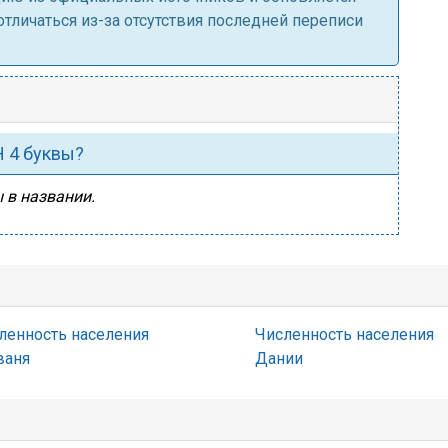
личаться из-за отсутствия последней переписи
Н 4 буквы?
ы в названии.
ленность населения
Численность населения
ваня
Дании