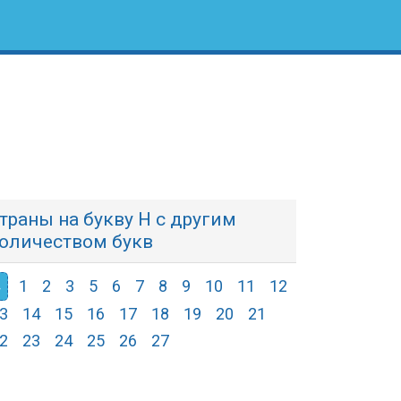
траны на букву Н с другим
оличеством букв
1
2
3
5
6
7
8
9
10
11
12
3
14
15
16
17
18
19
20
21
2
23
24
25
26
27