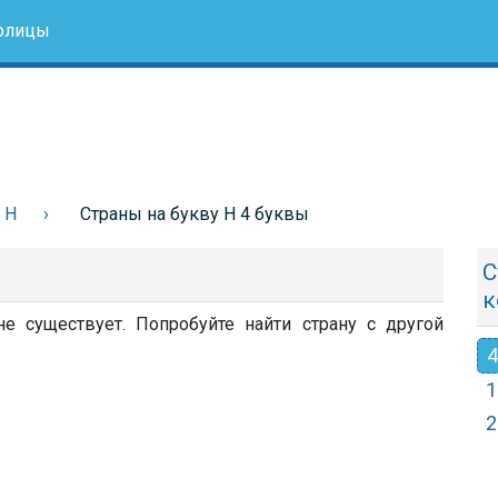
олицы
 Н
Страны на букву Н 4 буквы
С
к
е существует. Попробуйте найти страну с другой
4
1
2