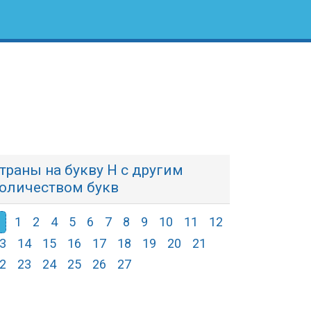
траны на букву Н с другим
оличеством букв
1
2
4
5
6
7
8
9
10
11
12
3
14
15
16
17
18
19
20
21
2
23
24
25
26
27