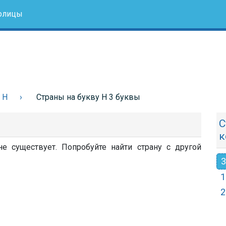
олицы
 Н
Страны на букву Н 3 буквы
С
к
е существует. Попробуйте найти страну с другой
3
1
2