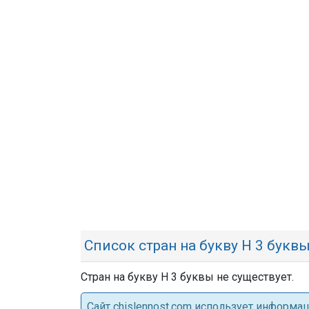
Список стран на букву Н 3 букв
Стран на букву Н 3 буквы не существует.
Cайт chislennost.com использует информ