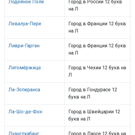
Лодейное Поле
Город в России 12 букв
на Л
Левалуа-Пере
Город в Франции 12 букв
на Л
Ливри-Гарган
Город в Франции 12 букв
на Л
Литоме́ржице
Город в Чехии 12 букв на
Л
Ла-Эсперанса
Город в Гондурасе 12
букв на Л
Ла-Шо-де-Фон
Город в Швейцарии 12
букв на Л
Луангпхабанг
Город в Лаосе 12 букв на