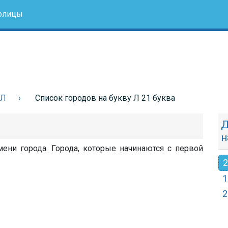
олицы
 Л
Список городов на букву Л 21 буква
Д
н
мени города. Города, которые начинаются с первой
2
1
2