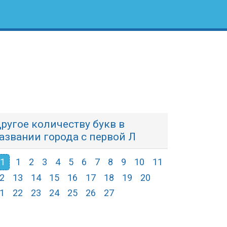
ругое количеству букв в
азвании города с первой Л
1
1
2
3
4
5
6
7
8
9
10
11
2
13
14
15
16
17
18
19
20
1
22
23
24
25
26
27