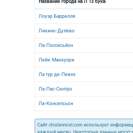
Название города на Л 13 букв
Лоуэр Баррелля
Ликино-Дулёво
Ла-Поссесьйон
Лейк-Маккуори
Ла тур де-Пеилз
Ла-Пас-Сентро
Ла-Консепсьон
Cайт chislennost.com использует информ
каждый месяц. Некоторые данные могут от