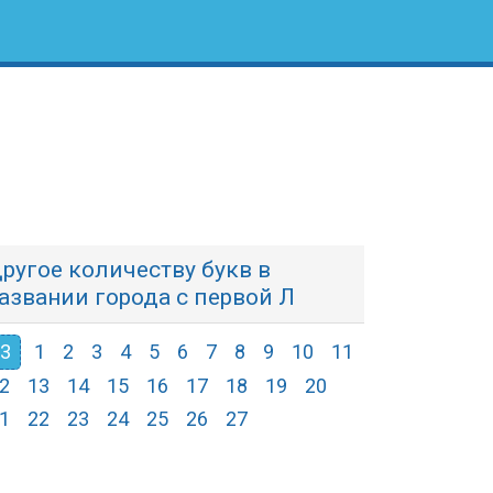
ругое количеству букв в
азвании города с первой Л
3
1
2
3
4
5
6
7
8
9
10
11
2
13
14
15
16
17
18
19
20
1
22
23
24
25
26
27