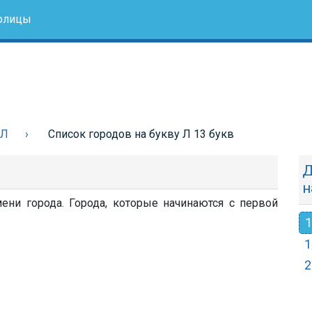
олицы
 Л
Список городов на букву Л 13 букв
Д
н
ени города. Города, которые начинаются с первой
1
1
2