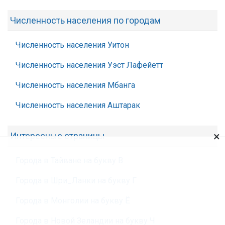
Численность населения по городам
Численность населения Уитон
Численность населения Уэст Лафейетт
Численность населения Мбанга
Численность населения Аштарак
×
Интересные страницы
Города в Тайване на букву В
Города в Шри_Ланки на букву Г
Города в Монголии на букву Ё
Города в Новой Зеландии на букву Ч