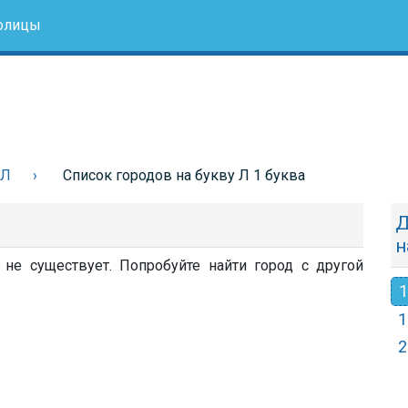
олицы
 Л
Список городов на букву Л 1 буква
Д
н
не существует. Попробуйте найти город с другой
1
1
2