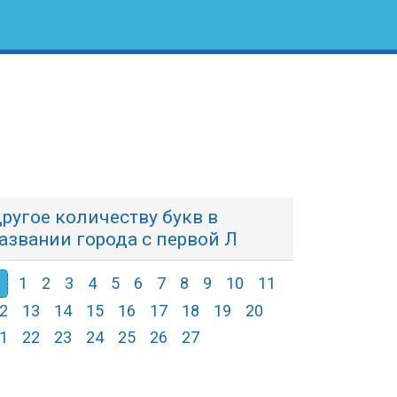
ругое количеству букв в
азвании города с первой Л
1
2
3
4
5
6
7
8
9
10
11
2
13
14
15
16
17
18
19
20
1
22
23
24
25
26
27